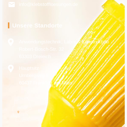
info@klebstoffloesungen.de
Unsere Standorte
Anwendungstechnik, Labor & Konstruktion
Robert-Bosch-Str. 32
63303 Dreieich
Hauptsitz
Urnbergweg 8
60437 Frankfurt am Main