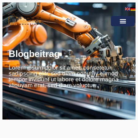
Blogbeitrag
Lorem ipsum dolor sit amet, consetetur
sadipscing elitr, sed diam nonumy eirmod
tempor invidunt ut labore et dolore magna
aliquyam erat, sed diam voluptua.